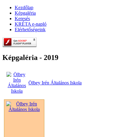
Kezdőlap
Képgaléria
Keresés
KRÉTA e-napló
Elérhetőségeink
Képgaléria - 2019
Ölbey Irén Általános Iskola