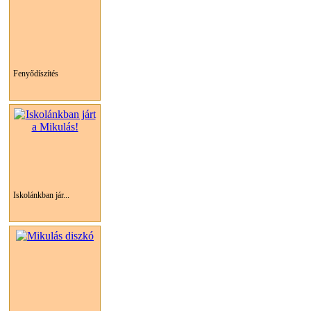
Fenyődíszítés
Iskolánkban jár...