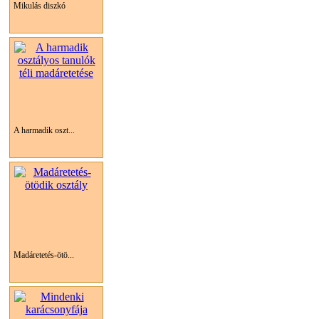
Mikulás diszkó
A harmadik oszt...
Madáretetés-ötö...