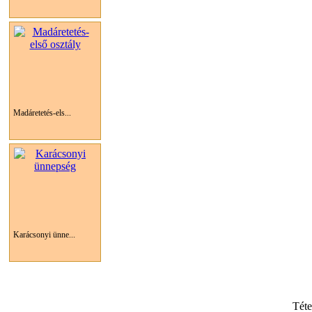
Madáretetés-els...
Karácsonyi ünne...
Tét