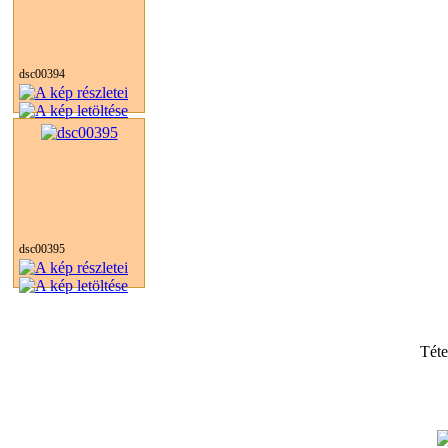
dsc00394
dsc00395
Tét