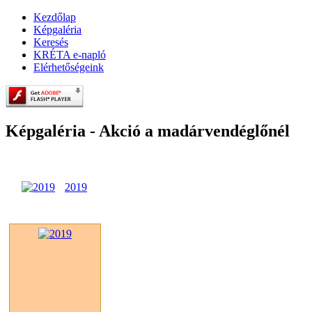
Kezdőlap
Képgaléria
Keresés
KRÉTA e-napló
Elérhetőségeink
Képgaléria - Akció a madárvendéglőnél
2019