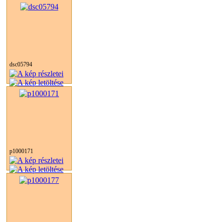
dsc05794
p1000171