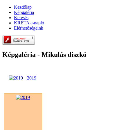
Kezdőlap
Képgaléria
Keresés
KRÉTA e-napló
Elérhetőségeink
Képgaléria - Mikulás diszkó
2019