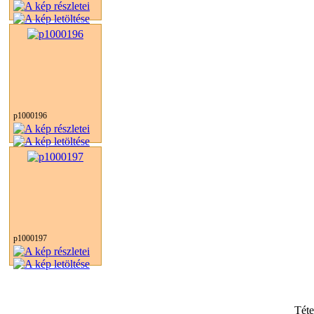
p1000196
p1000197
Tét