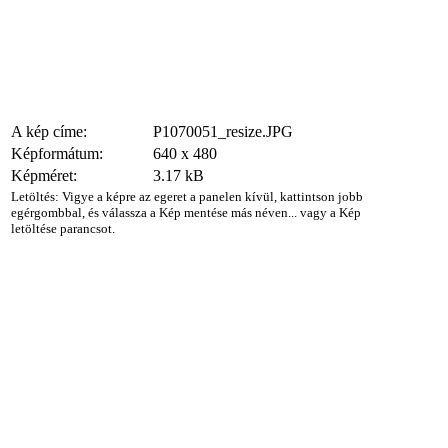
A kép címe:
P1070051_resize.JPG
Képformátum:
640 x 480
Képméret:
3.17 kB
Letöltés: Vigye a képre az egeret a panelen kívül, kattintson jobb
egérgombbal, és válassza a Kép mentése más néven... vagy a Kép
letöltése parancsot.