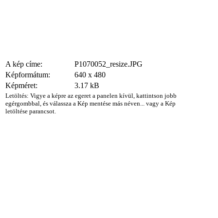
A kép címe:
P1070052_resize.JPG
Képformátum:
640 x 480
Képméret:
3.17 kB
Letöltés: Vigye a képre az egeret a panelen kívül, kattintson jobb
egérgombbal, és válassza a Kép mentése más néven... vagy a Kép
letöltése parancsot.