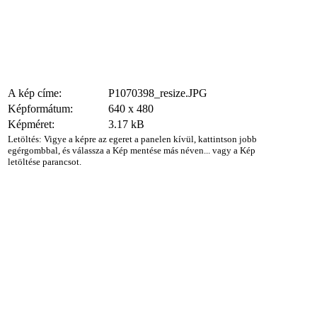
A kép címe:
P1070398_resize.JPG
Képformátum:
640 x 480
Képméret:
3.17 kB
Letöltés: Vigye a képre az egeret a panelen kívül, kattintson jobb
egérgombbal, és válassza a Kép mentése más néven... vagy a Kép
letöltése parancsot.