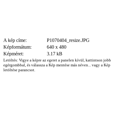
A kép címe:
P1070404_resize.JPG
Képformátum:
640 x 480
Képméret:
3.17 kB
Letöltés: Vigye a képre az egeret a panelen kívül, kattintson jobb
egérgombbal, és válassza a Kép mentése más néven... vagy a Kép
letöltése parancsot.