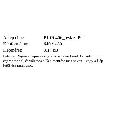
A kép címe:
P1070406_resize.JPG
Képformátum:
640 x 480
Képméret:
3.17 kB
Letöltés: Vigye a képre az egeret a panelen kívül, kattintson jobb
egérgombbal, és válassza a Kép mentése más néven... vagy a Kép
letöltése parancsot.