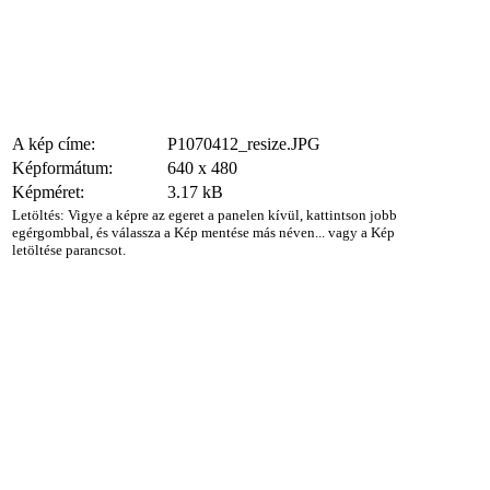
A kép címe:
P1070412_resize.JPG
Képformátum:
640 x 480
Képméret:
3.17 kB
Letöltés: Vigye a képre az egeret a panelen kívül, kattintson jobb
egérgombbal, és válassza a Kép mentése más néven... vagy a Kép
letöltése parancsot.