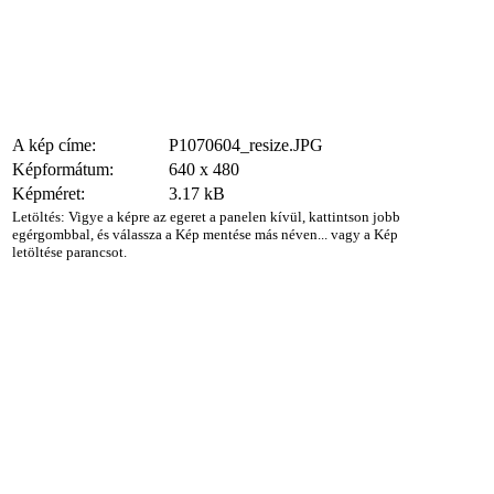
A kép címe:
P1070604_resize.JPG
Képformátum:
640 x 480
Képméret:
3.17 kB
Letöltés: Vigye a képre az egeret a panelen kívül, kattintson jobb
egérgombbal, és válassza a Kép mentése más néven... vagy a Kép
letöltése parancsot.