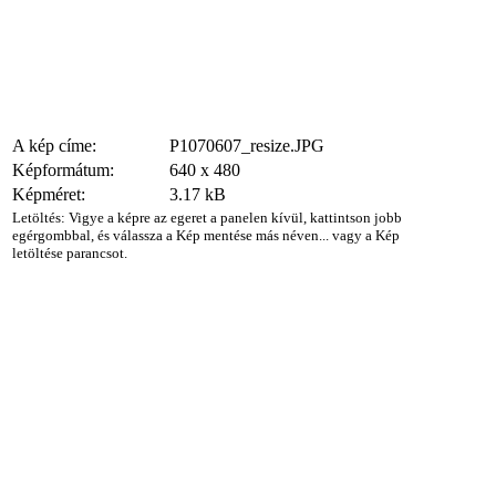
A kép címe:
P1070607_resize.JPG
Képformátum:
640 x 480
Képméret:
3.17 kB
Letöltés: Vigye a képre az egeret a panelen kívül, kattintson jobb
egérgombbal, és válassza a Kép mentése más néven... vagy a Kép
letöltése parancsot.