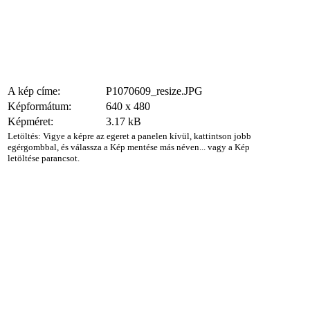
A kép címe:
P1070609_resize.JPG
Képformátum:
640 x 480
Képméret:
3.17 kB
Letöltés: Vigye a képre az egeret a panelen kívül, kattintson jobb
egérgombbal, és válassza a Kép mentése más néven... vagy a Kép
letöltése parancsot.