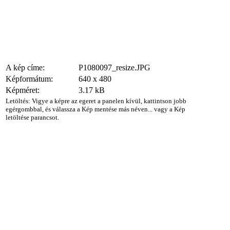
A kép címe:
P1080097_resize.JPG
Képformátum:
640 x 480
Képméret:
3.17 kB
Letöltés: Vigye a képre az egeret a panelen kívül, kattintson jobb
egérgombbal, és válassza a Kép mentése más néven... vagy a Kép
letöltése parancsot.